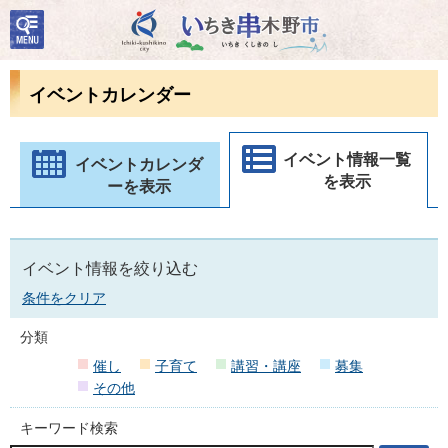
検
いちき串木野市
索・
共通
メニ
イベントカレンダー
ュー
イベント情報一覧
イベントカレンダ
を表示
ーを表示
イベント情報を絞り込む
条件をクリア
分類
催し
子育て
講習・講座
募集
その他
キーワード検索