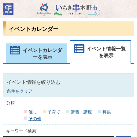
検
いちき串木野市
索・
共通
メニ
イベントカレンダー
ュー
イベント情報一覧
イベントカレンダ
を表示
ーを表示
イベント情報を絞り込む
条件をクリア
分類
催し
子育て
講習・講座
募集
その他
キーワード検索