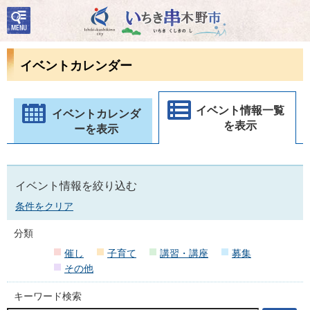
検
いちき串木野市
索・
共通
メニ
イベントカレンダー
ュー
イベント情報一覧
イベントカレンダ
を表示
ーを表示
イベント情報を絞り込む
条件をクリア
分類
催し
子育て
講習・講座
募集
その他
キーワード検索