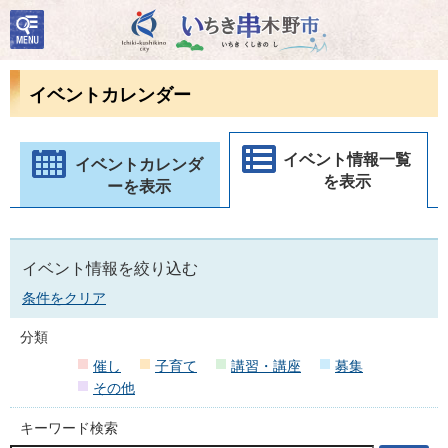
検
いちき串木野市
索・
共通
メニ
イベントカレンダー
ュー
イベント情報一覧
イベントカレンダ
を表示
ーを表示
イベント情報を絞り込む
条件をクリア
分類
催し
子育て
講習・講座
募集
その他
キーワード検索