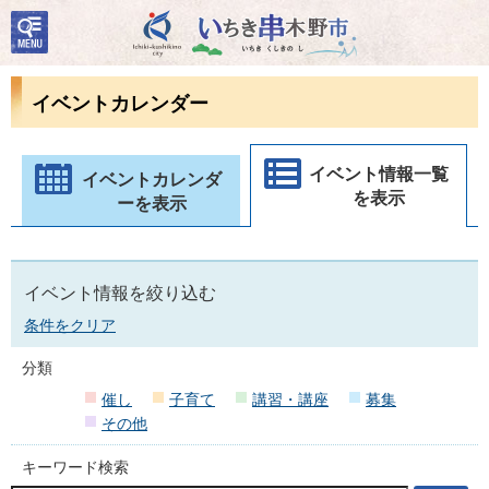
検
いちき串木野市
索・
共通
メニ
イベントカレンダー
ュー
イベント情報一覧
イベントカレンダ
を表示
ーを表示
イベント情報を絞り込む
条件をクリア
分類
催し
子育て
講習・講座
募集
その他
キーワード検索