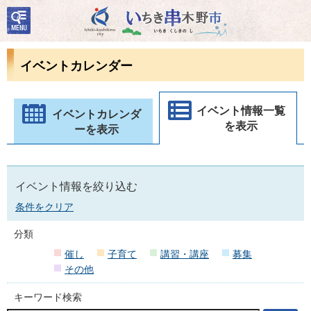
検
いちき串木野市
索・
共通
メニ
イベントカレンダー
ュー
イベント情報一覧
イベントカレンダ
を表示
ーを表示
イベント情報を絞り込む
条件をクリア
分類
催し
子育て
講習・講座
募集
その他
キーワード検索