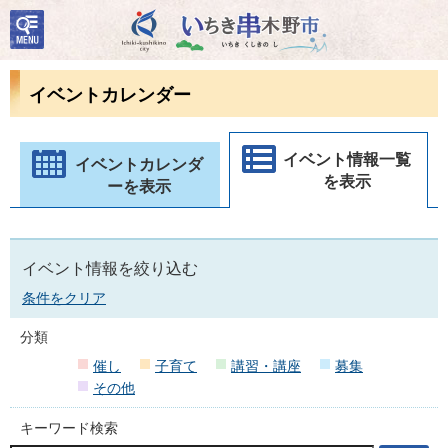
検
いちき串木野市
索・
共通
メニ
イベントカレンダー
ュー
イベント情報一覧
イベントカレンダ
を表示
ーを表示
イベント情報を絞り込む
条件をクリア
分類
催し
子育て
講習・講座
募集
その他
キーワード検索