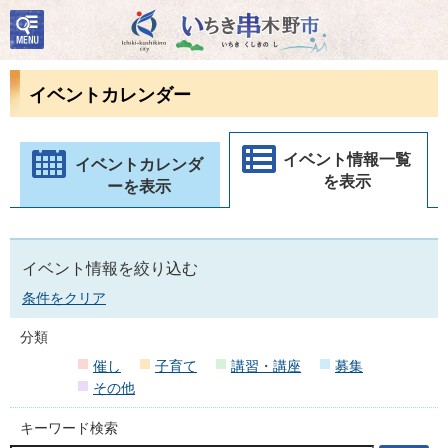
検
いちき串木野市
索・
共通
メニ
イベントカレンダー
ュー
イベント情報一覧
イベントカレンダ
を表示
ーを表示
イベント情報を絞り込む
条件をクリア
分類
催し
子育て
講習・講座
募集
その他
キーワード検索