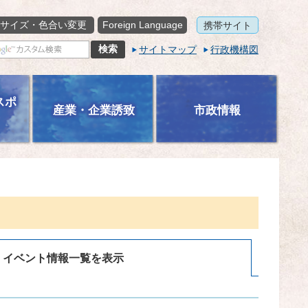
サイズ・色合い変更
Foreign Language
携帯サイト
サイトマップ
行政機構図
スポ
産業・企業誘致
市政情報
イベント情報一覧を表示