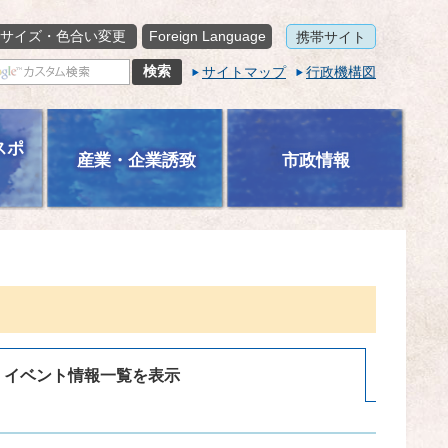
サイズ・色合い変更
Foreign Language
携帯サイト
サイトマップ
行政機構図
スポ
産業・企業誘致
市政情報
イベント情報一覧を表示