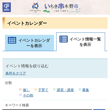
検
いちき串木野市
索・
共通
メニ
イベントカレンダー
ュー
イベント情報一覧
イベントカレンダ
を表示
ーを表示
イベント情報を絞り込む
条件をクリア
分類
催し
子育て
講習・講座
募集
その他
キーワード検索