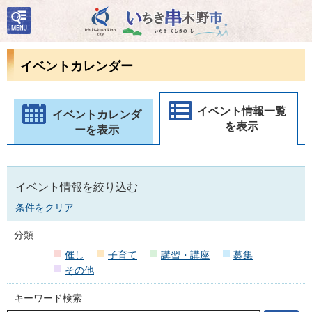
検
いちき串木野市
索・
共通
メニ
イベントカレンダー
ュー
イベント情報一覧
イベントカレンダ
を表示
ーを表示
イベント情報を絞り込む
条件をクリア
分類
催し
子育て
講習・講座
募集
その他
キーワード検索