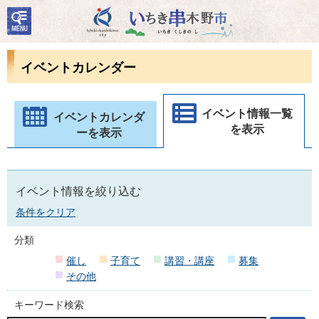
検
いちき串木野市
索・
共通
メニ
イベントカレンダー
ュー
イベント情報一覧
イベントカレンダ
を表示
ーを表示
イベント情報を絞り込む
条件をクリア
分類
催し
子育て
講習・講座
募集
その他
キーワード検索