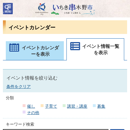
検
いちき串木野市
索・
共通
メニ
イベントカレンダー
ュー
イベント情報一覧
イベントカレンダ
を表示
ーを表示
イベント情報を絞り込む
条件をクリア
分類
催し
子育て
講習・講座
募集
その他
キーワード検索