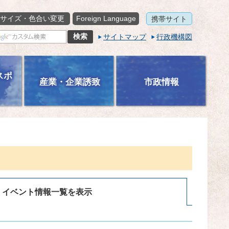
サイズ・色合い変更
Foreign Language
携帯サイト
サイトマップ
行政機構図
スポ
産業・企業誘致
市政情報
イベント情報一覧を表示