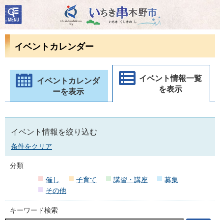
検
いちき串木野市
索・
共通
メニ
イベントカレンダー
ュー
イベント情報一覧
イベントカレンダ
を表示
ーを表示
イベント情報を絞り込む
条件をクリア
分類
催し
子育て
講習・講座
募集
その他
キーワード検索