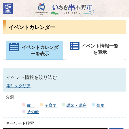
検
いちき串木野市
索・
共通
メニ
イベントカレンダー
ュー
イベント情報一覧
イベントカレンダ
を表示
ーを表示
イベント情報を絞り込む
条件をクリア
分類
催し
子育て
講習・講座
募集
その他
キーワード検索