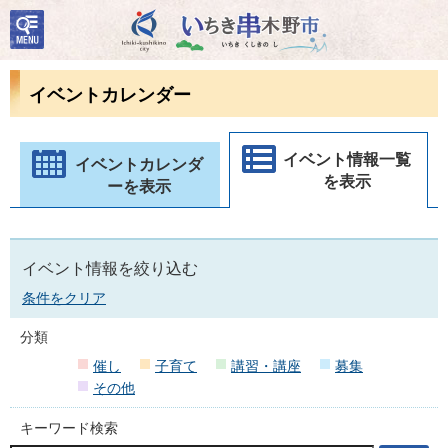
検
いちき串木野市
索・
共通
メニ
イベントカレンダー
ュー
イベント情報一覧
イベントカレンダ
を表示
ーを表示
イベント情報を絞り込む
条件をクリア
分類
催し
子育て
講習・講座
募集
その他
キーワード検索