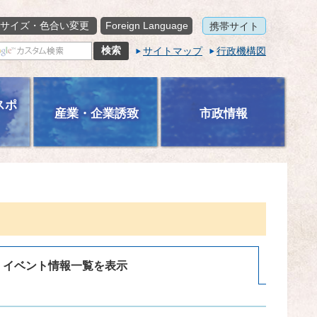
サイズ・色合い変更
Foreign Language
携帯サイト
サイトマップ
行政機構図
スポ
産業・企業誘致
市政情報
イベント情報一覧を表示