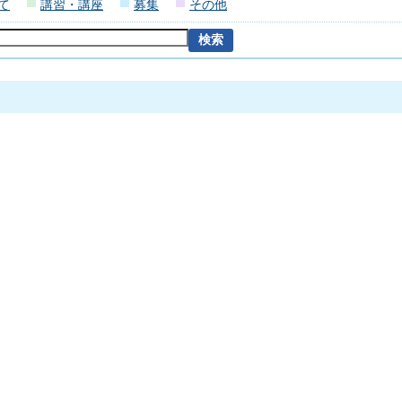
て
講習・講座
募集
その他