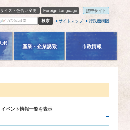
サイズ・色合い変更
Foreign Language
携帯サイト
サイトマップ
行政機構図
スポ
産業・企業誘致
市政情報
イベント情報一覧を表示