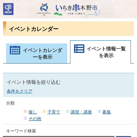
検
いちき串木野市
索・
共通
メニ
イベントカレンダー
ュー
イベント情報一覧
イベントカレンダ
を表示
ーを表示
イベント情報を絞り込む
条件をクリア
分類
催し
子育て
講習・講座
募集
その他
キーワード検索