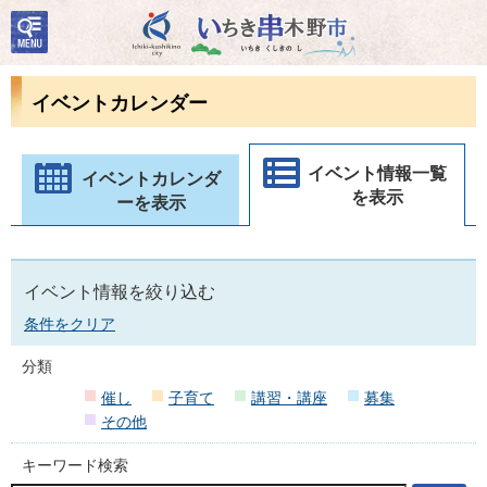
検
いちき串木野市
索・
共通
メニ
イベントカレンダー
ュー
イベント情報一覧
イベントカレンダ
を表示
ーを表示
イベント情報を絞り込む
条件をクリア
分類
催し
子育て
講習・講座
募集
その他
キーワード検索