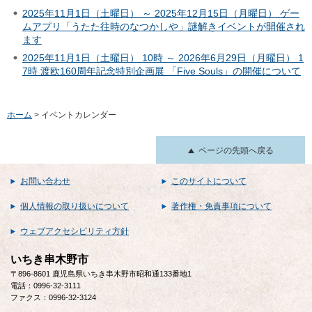
2025年11月1日（土曜日） ～ 2025年12月15日（月曜日） ゲー
ムアプリ「うたた往時のなつかしや」謎解きイベントが開催され
ます
2025年11月1日（土曜日） 10時 ～ 2026年6月29日（月曜日） 1
7時 渡欧160周年記念特別企画展 「Five Souls」の開催について
ホーム
> イベントカレンダー
ページの先頭へ戻る
お問い合わせ
このサイトについて
個人情報の取り扱いについて
著作権・免責事項について
ウェブアクセシビリティ方針
いちき串木野市
〒896-8601 鹿児島県いちき串木野市昭和通133番地1
電話：0996-32-3111
ファクス：0996-32-3124