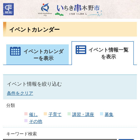
検
いちき串木野市
索・
共通
メニ
イベントカレンダー
ュー
イベント情報一覧
イベントカレンダ
を表示
ーを表示
イベント情報を絞り込む
条件をクリア
分類
催し
子育て
講習・講座
募集
その他
キーワード検索