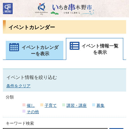
検
いちき串木野市
索・
共通
メニ
イベントカレンダー
ュー
イベント情報一覧
イベントカレンダ
を表示
ーを表示
イベント情報を絞り込む
条件をクリア
分類
催し
子育て
講習・講座
募集
その他
キーワード検索