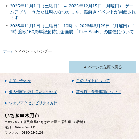
2025年11月1日（土曜日） ～ 2025年12月15日（月曜日） ゲー
ムアプリ「うたた往時のなつかしや」謎解きイベントが開催され
ます
2025年11月1日（土曜日） 10時 ～ 2026年6月29日（月曜日） 1
7時 渡欧160周年記念特別企画展 「Five Souls」の開催について
ホーム
> イベントカレンダー
ページの先頭へ戻る
お問い合わせ
このサイトについて
個人情報の取り扱いについて
著作権・免責事項について
ウェブアクセシビリティ方針
いちき串木野市
〒896-8601 鹿児島県いちき串木野市昭和通133番地1
電話：0996-32-3111
ファクス：0996-32-3124