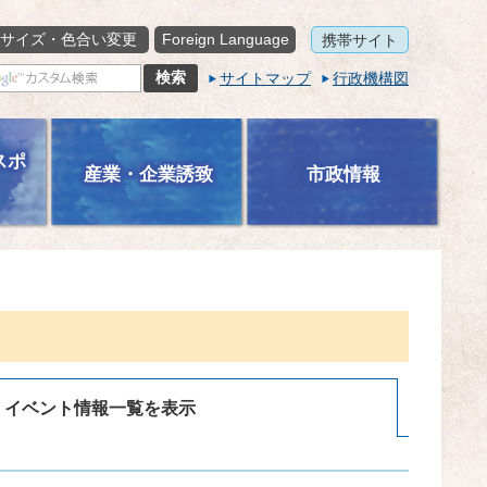
サイズ・色合い変更
Foreign Language
携帯サイト
サイトマップ
行政機構図
スポ
産業・企業誘致
市政情報
イベント情報一覧を表示