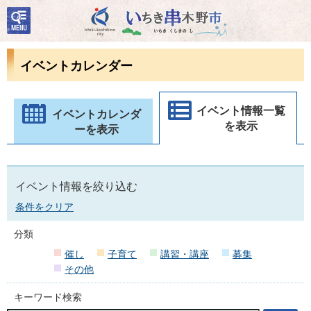
検
いちき串木野市
索・
共通
メニ
イベントカレンダー
ュー
イベント情報一覧
イベントカレンダ
を表示
ーを表示
イベント情報を絞り込む
条件をクリア
分類
催し
子育て
講習・講座
募集
その他
キーワード検索