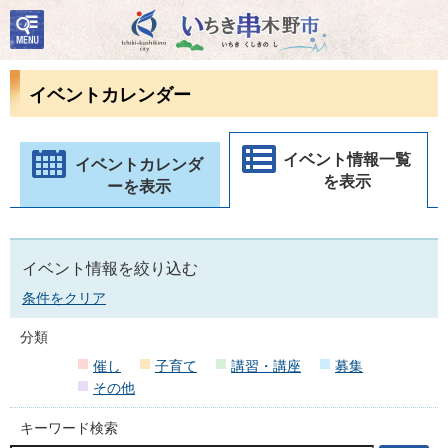
検
いちき串木野市
索・
共通
メニ
イベントカレンダー
ュー
イベント情報一覧
イベントカレンダ
を表示
ーを表示
イベント情報を絞り込む
条件をクリア
分類
催し
子育て
講習・講座
募集
その他
キーワード検索