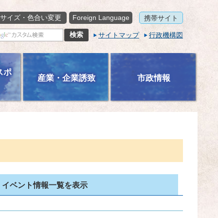
サイズ・色合い変更
Foreign Language
携帯サイト
サイトマップ
行政機構図
スポ
産業・企業誘致
市政情報
イベント情報一覧を表示