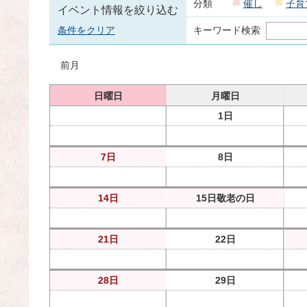
分類
催し
子育
イベント情報を絞り込む
条件をクリア
キーワード検索
前月
日曜日
月曜日
1日
7日
8日
14日
15日
敬老の日
21日
22日
28日
29日