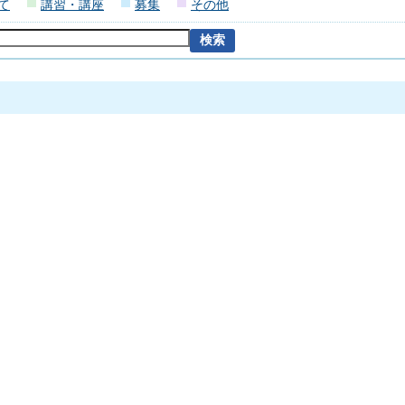
て
講習・講座
募集
その他