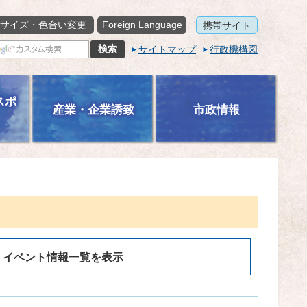
サイズ・色合い変更
Foreign Language
携帯サイト
サイトマップ
行政機構図
スポ
産業・企業誘致
市政情報
イベント情報一覧を表示