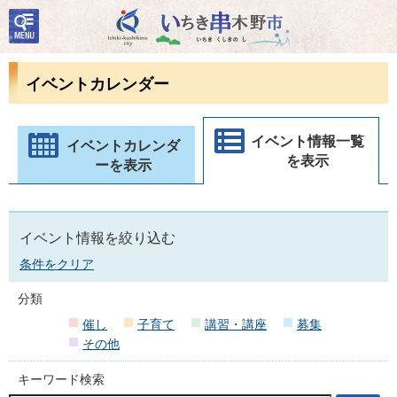
検
いちき串木野市
索・
共通
メニ
イベントカレンダー
ュー
イベント情報一覧
イベントカレンダ
を表示
ーを表示
イベント情報を絞り込む
条件をクリア
分類
催し
子育て
講習・講座
募集
その他
キーワード検索