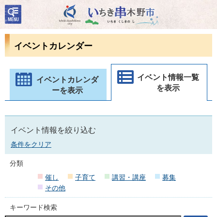
検
いちき串木野市
索・
共通
メニ
イベントカレンダー
ュー
イベント情報一覧
イベントカレンダ
を表示
ーを表示
イベント情報を絞り込む
条件をクリア
分類
催し
子育て
講習・講座
募集
その他
キーワード検索