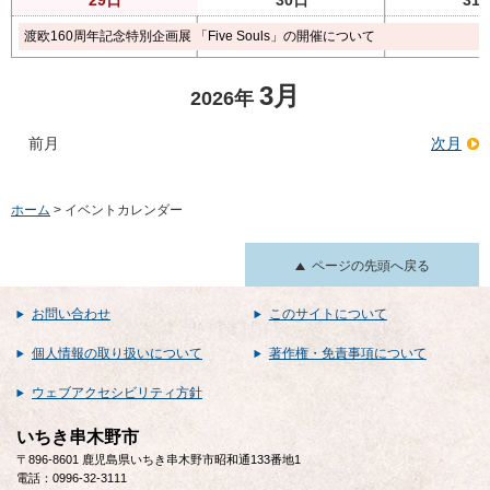
渡欧160周年記念特別企画展 「Five Souls」の開催について
3月
2026年
前月
次月
ホーム
> イベントカレンダー
ページの先頭へ戻る
お問い合わせ
このサイトについて
個人情報の取り扱いについて
著作権・免責事項について
ウェブアクセシビリティ方針
いちき串木野市
〒896-8601 鹿児島県いちき串木野市昭和通133番地1
電話：0996-32-3111