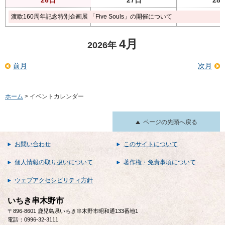
渡欧160周年記念特別企画展 「Five Souls」の開催について
4月
2026年
前月
次月
ホーム
> イベントカレンダー
ページの先頭へ戻る
お問い合わせ
このサイトについて
個人情報の取り扱いについて
著作権・免責事項について
ウェブアクセシビリティ方針
いちき串木野市
〒896-8601 鹿児島県いちき串木野市昭和通133番地1
電話：0996-32-3111