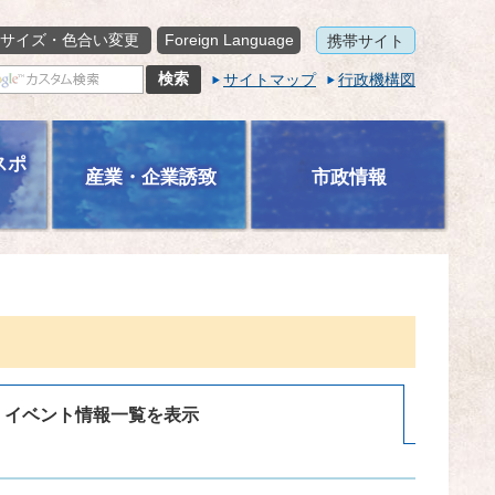
サイズ・色合い変更
Foreign Language
携帯サイト
サイトマップ
行政機構図
スポ
産業・企業誘致
市政情報
イベント情報一覧を表示