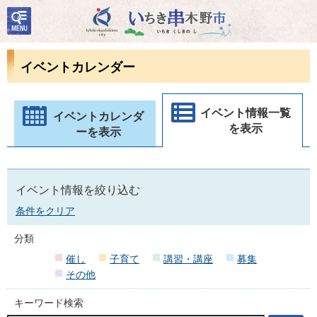
検
いちき串木野市
索・
共通
メニ
イベントカレンダー
ュー
イベント情報一覧
イベントカレンダ
を表示
ーを表示
イベント情報を絞り込む
条件をクリア
分類
催し
子育て
講習・講座
募集
その他
キーワード検索