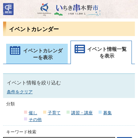
検
いちき串木野市
索・
共通
メニ
イベントカレンダー
ュー
イベント情報一覧
イベントカレンダ
を表示
ーを表示
イベント情報を絞り込む
条件をクリア
分類
催し
子育て
講習・講座
募集
その他
キーワード検索