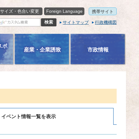
サイズ・色合い変更
Foreign Language
携帯サイト
サイトマップ
行政機構図
スポ
産業・企業誘致
市政情報
イベント情報一覧を表示