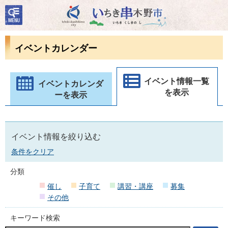
検
いちき串木野市
索・
共通
メニ
イベントカレンダー
ュー
イベント情報一覧
イベントカレンダ
を表示
ーを表示
イベント情報を絞り込む
条件をクリア
分類
催し
子育て
講習・講座
募集
その他
キーワード検索