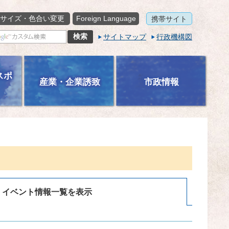
サイズ・色合い変更
Foreign Language
携帯サイト
サイトマップ
行政機構図
スポ
産業・企業誘致
市政情報
イベント情報一覧を表示