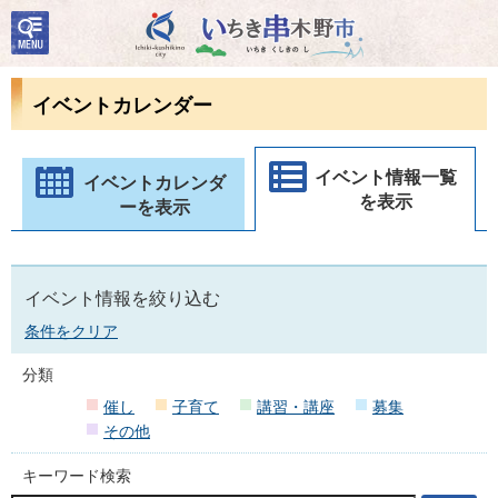
検
いちき串木野市
索・
共通
メニ
イベントカレンダー
ュー
イベント情報一覧
イベントカレンダ
を表示
ーを表示
イベント情報を絞り込む
条件をクリア
分類
催し
子育て
講習・講座
募集
その他
キーワード検索