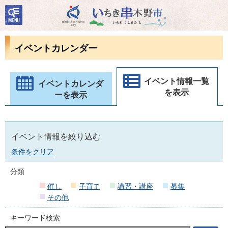
検
いちき串木野市
索・
共通
メニ
イベントカレンダー
ュー
イベント情報一覧
イベントカレンダ
を表示
ーを表示
イベント情報を絞り込む
条件をクリア
分類
催し
子育て
講習・講座
募集
その他
キーワード検索