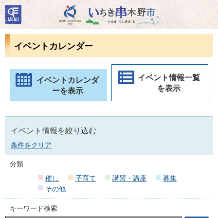
検
いちき串木野市
索・
共通
メニ
イベントカレンダー
ュー
イベント情報一覧
イベントカレンダ
を表示
ーを表示
イベント情報を絞り込む
条件をクリア
分類
催し
子育て
講習・講座
募集
その他
キーワード検索