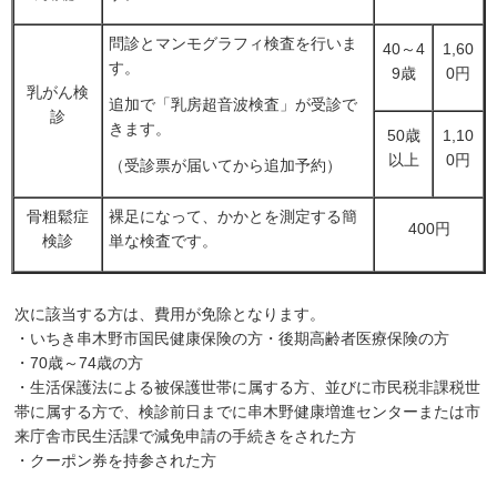
問診とマンモグラフィ検査を行いま
40～4
1,60
す。
9歳
0円
乳がん検
追加で「乳房超音波検査」が受診で
診
きます。
50歳
1,10
以上
0円
（受診票が届いてから追加予約）
骨粗鬆症
裸足になって、かかとを測定する簡
400円
検診
単な検査です。
次に該当する方は、費用が免除となります。
・いちき串木野市国民健康保険の方・後期高齢者医療保険の方
・70歳～74歳の方
・生活保護法による被保護世帯に属する方、並びに市民税非課税世
帯に属する方で、検診前日までに串木野健康増進センターまたは市
来庁舎市民生活課で減免申請の手続きをされた方
・クーポン券を持参された方