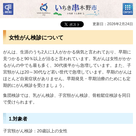
検
コン
いちき串木野市
索・
テン
共通
ツメ
メニ
ニュ
更新日：2026年2月24日
ュー
ー
女性がん検診について
がんは、生涯のうち2人に1人がかかる病気と言われており、早期に
見つかると90％以上が治ると言われています。乳がんは女性がかか
るがんの中でも最も多く、30代後半から急増しています。また、子
宮頸がんは20～30代など若い世代で急増しています。早期のがんは
ほとんど自覚症状がありません。早期発見・早期治療のためにも定
期的にがん検診を受けましょう。
集団検診では、乳がん検診、子宮頸がん検診、骨粗鬆症検診を同日
で受けられます。
1.対象者
子宮頸がん検診：20歳以上の女性