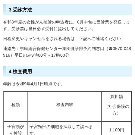
3.受診方法
令和8年度の女性がん検診の申込者に、6月中旬に受診票を発送しま
す。受診票は当日必ず受付に提出してください。
日程変更やキャンセルをされる場合は、下記へご連絡ください。
連絡先：県民総合保健センター集団健診部予約制窓口（☎0570-048
916）平日のみ9時00分～17時00分
4.検査費用
年齢は令和9年4月1日時点です。
負担額
種類
検査内容
（社会保険の
方）
子宮頸が
子宮頸部の細胞を採取して調べま
1,100円
ん検診
す。