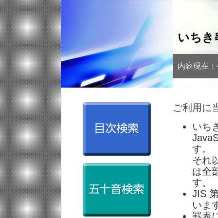
いちき
内容現在：
ご利用に
いち
Jav
す。
それ
は全
す。
JI
いま
罫表