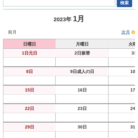
1月
2023年
前月
次月
日曜日
月曜日
火曜
1日
元日
2日
振替
3
8日
9日
成人の日
10
15日
16日
17
22日
23日
24
29日
30日
31