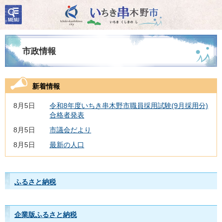
検
いちき串木野市
索・
共通
メニ
ュー
市政情報
新着情報
8月5日
令和8年度いちき串木野市職員採用試験(9月採用分)
合格者発表
8月5日
市議会だより
8月5日
最新の人口
ふるさと納税
企業版ふるさと納税