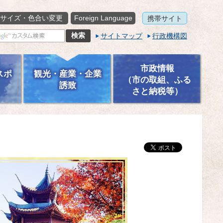
サイズ・色合い変更
Foreign Language
携帯サイト
サイトマップ
行政機構図
市政情報
スポ
観光・産業・企業
（市の取組、ふる
誘致
さと納税等）