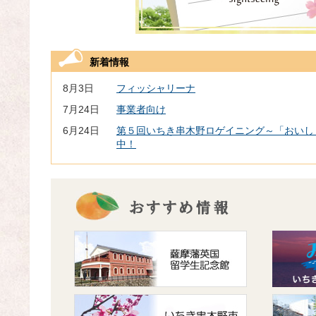
新着情報
8月3日
フィッシャリーナ
7月24日
事業者向け
6月24日
第５回いちき串木野ロゲイニング～「おいし
中！