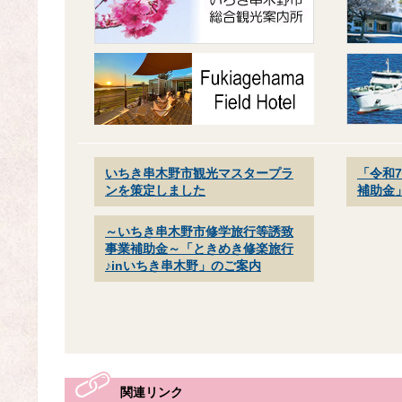
いちき串木野市観光マスタープラ
「令和
ンを策定しました
補助金
～いちき串木野市修学旅行等誘致
事業補助金～「ときめき修楽旅行
♪inいちき串木野」のご案内
関連リンク