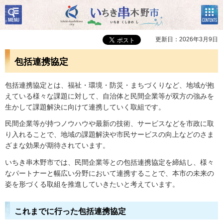
検
コン
いちき串木野市
索・
テン
共通
ツメ
メニ
ニュ
更新日：2026年3月9日
ュー
ー
包括連携協定
包括連携協定とは、福祉・環境・防災・まちづくりなど、地域が抱
えている様々な課題に対して、自治体と民間企業等が双方の強みを
生かして課題解決に向けて連携していく取組です。
民間企業等が持つノウハウや最新の技術、サービスなどを市政に取
り入れることで、地域の課題解決や市民サービスの向上などのさま
ざまな効果が期待されています。
いちき串木野市では、民間企業等との包括連携協定を締結し、様々
なパートナーと幅広い分野において連携することで、本市の未来の
姿を形づくる取組を推進していきたいと考えています。
これまでに行った包括連携協定