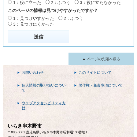
1：役に立った
2：ふつう
3：役に立たなかった
このページの情報は見つけやすかったですか？
1：見つけやすかった
2：ふつう
3：見つけにくかった
ページの先頭へ戻る
お問い合わせ
このサイトについて
個人情報の取り扱いについ
著作権・免責事項について
て
ウェブアクセシビリティ方
針
いちき串木野市
〒896-8601 鹿児島県いちき串木野市昭和通133番地1