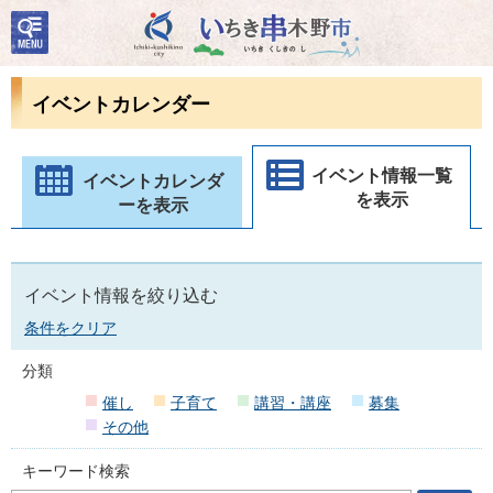
検
いちき串木野市
索・
共通
メニ
イベントカレンダー
ュー
イベント情報一覧
イベントカレンダ
を表示
ーを表示
イベント情報を絞り込む
条件をクリア
分類
催し
子育て
講習・講座
募集
その他
キーワード検索