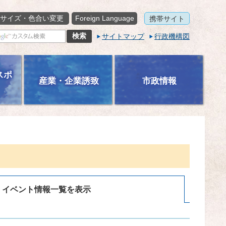
サイズ・色合い変更
Foreign Language
携帯サイト
サイトマップ
行政機構図
スポ
産業・企業誘致
市政情報
イベント情報一覧を表示